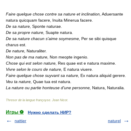
Faire quelque chose contre sa nature et inclination,
Aduersante
natura quicquam facere, Inuita Minerua facere.
De sa nature,
Sponte naturae.
De sa propre nature,
Suapte natura.
De sa nature chacun s'aime soymesme,
Per se sibi quisque
charus est.
De nature,
Naturaliter.
Non pas de ma nature,
Non meopte ingenio.
Chose qui est selon nature,
Res quae est e natura maxime.
Vivre selon le cours de nature,
E natura viuere.
Faire quelque chose suyvant sa nature,
Ex natura aliquid gerere.
Veu ta nature,
Quae tua est natura.
La nature ou partie honteuse d'une personne,
Natura, Naturalia.
Thresor de la langue françoyse
.
Jean Nicot
.
Игры ⚽
Нужно сделать НИР?
nattier
naturel