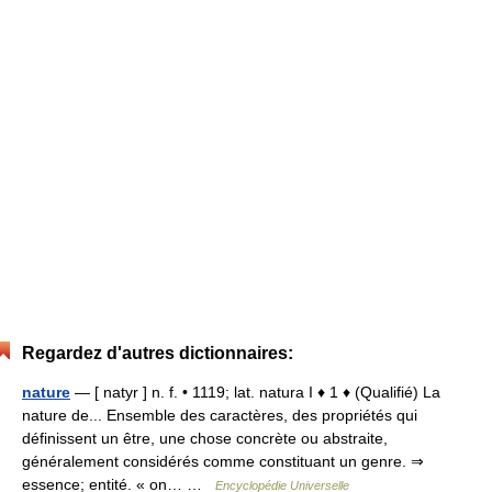
Regardez d'autres dictionnaires:
nature
— [ natyr ] n. f. • 1119; lat. natura I ♦ 1 ♦ (Qualifié) La
nature de... Ensemble des caractères, des propriétés qui
définissent un être, une chose concrète ou abstraite,
généralement considérés comme constituant un genre. ⇒
essence; entité. « on… …
Encyclopédie Universelle