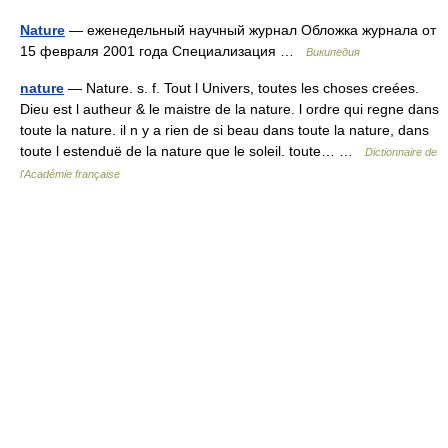
Nature
— еженедельный научный журнал Обложка журнала от
15 февраля 2001 года Специализация …
Википедия
nature
— Nature. s. f. Tout l Univers, toutes les choses creées.
Dieu est l autheur & le maistre de la nature. l ordre qui regne dans
toute la nature. il n y a rien de si beau dans toute la nature, dans
toute l estenduë de la nature que le soleil. toute… …
Dictionnaire de
l'Académie française