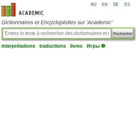
RU
EN
DE
ES
fr-academic.com
Dictionnaires et Encyclopédies sur 'Academic'
Recherche!
interprétations
traductions
livres
Игры ⚽