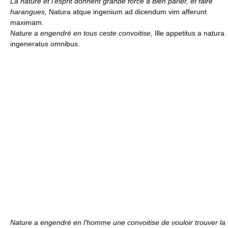
La nature et l'esprit donnent grande force à bien parler, et faire
harangues,
Natura atque ingenium ad dicendum vim afferunt
maximam.
Nature a engendré en tous ceste convoitise,
Ille appetitus a natura
ingeneratus omnibus.
Nature a engendré en l'homme une convoitise de vouloir trouver la