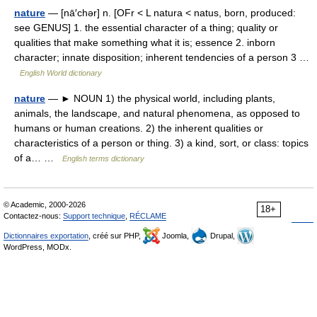
nature
— [nā′chər] n. [OFr < L natura < natus, born, produced:
see GENUS] 1. the essential character of a thing; quality or
qualities that make something what it is; essence 2. inborn
character; innate disposition; inherent tendencies of a person 3 …
English World dictionary
nature
— ► NOUN 1) the physical world, including plants,
animals, the landscape, and natural phenomena, as opposed to
humans or human creations. 2) the inherent qualities or
characteristics of a person or thing. 3) a kind, sort, or class: topics
of a… …
English terms dictionary
© Academic, 2000-2026
18+
Contactez-nous:
Support technique
,
RÉCLAME
Dictionnaires exportation
, créé sur PHP,
Joomla,
Drupal,
WordPress, MODx.